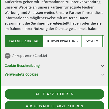
Bistro und
Außerdem geben wir Informationen zu Ihrer Verwendung
unserer Website an unsere Partner für soziale Medien,
Werbung und Analysen weiter. Unsere Partner führen diese
Biergarten
Informationen möglicherweise mit weiteren Daten
zusammen, die Sie ihnen bereitgestellt haben oder die sie
im Rahmen Ihrer Nutzung der Dienste gesammelt haben.
Ideal zum Reden und Regenerieren
KALENDER.DIGITAL
KURSVERWALTUNG
SYSTEM
Y
22.11.2024
Tauscht euch aus, plant eure nächsten Touren
oder entspannt nach einem erfolgreichen
Akzeptieren (Cookie)
Training in gemütlicher Atmosphäre!
Cookie Beschreibung
Verwendete Cookies
Snacks
Gekochtes Bio-Ei
1,00 €
Brezel frisch
1,20 €
ALLE AKZEPTIEREN
Bio Obst
1,00 €
Schokoriegel (Mars, Snickers,
AUSGEWÄHLTE AKZEPTIEREN
1,00 €