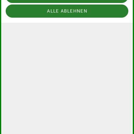
Balisto...)
Bio Schokoriegel
2,20 €
ALLE ABLEHNEN
Cliff Bar div. Sorten
2,80 €
Kuchen
2,00 €
Kuchen selbstgebacken
2,50 €
Bio-Würstchen
2,00 €
Bio Sahnejoghurt
2,00 €
Bio Müsli mit Milch (versch. Sorten)
2,00 €